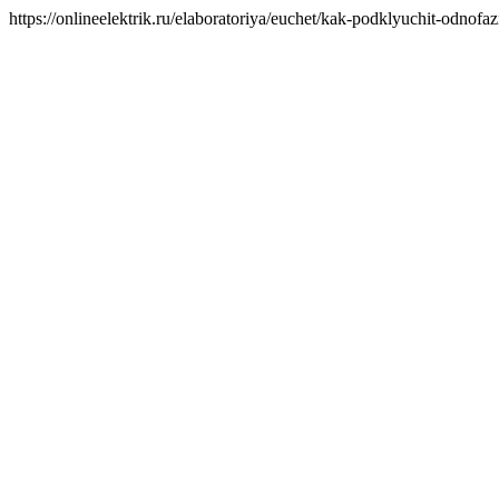
https://onlineelektrik.ru/elaboratoriya/euchet/kak-podklyuchit-odn