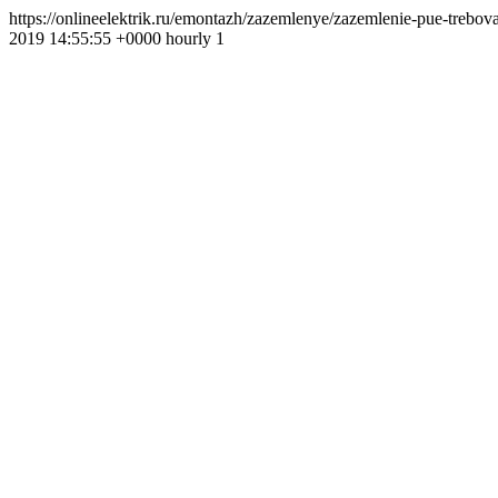
https://onlineelektrik.ru/emontazh/zazemlenye/zazemlenie-pue-tre
2019 14:55:55 +0000 hourly 1