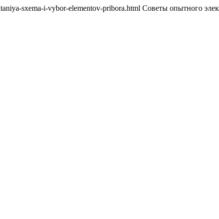
ok-pitaniya-sxema-i-vybor-elementov-pribora.html Советы опытного эл