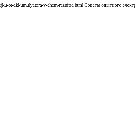
batarejku-ot-akkumulyatora-v-chem-raznitsa.html Советы опытного элек