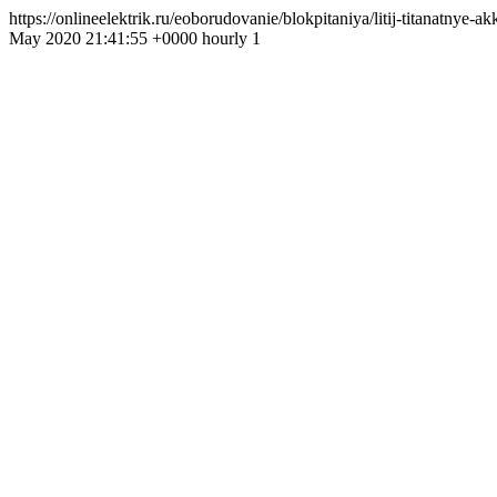
https://onlineelektrik.ru/eoborudovanie/blokpitaniya/litij-titanatny
May 2020 21:41:55 +0000 hourly 1