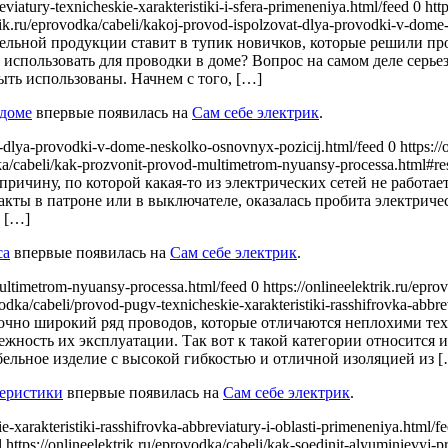
eviatury-texnicheskie-xarakteristiki-i-sfera-primeneniya.html/feed 0
htt
trik.ru/eprovodka/cabeli/kakoj-provod-ispolzovat-dlya-provodki-v-dom
ельной продукции ставит в тупик новичков, которые решили п
использовать для проводки в доме? Вопрос на самом деле серьезн
ыть использованы. Начнем с того, […]
 доме
впервые появилась на
Сам себе электрик
.
vat-dlya-provodki-v-dome-neskolko-osnovnyx-pozicij.html/feed 0
https:/
odka/cabeli/kak-prozvonit-provod-multimetrom-nyuansy-processa.html#r
ичину, по которой какая-то из электрических сетей не работает
акты в патроне или в выключателе, оказалась пробита электриче
о […]
са
впервые появилась на
Сам себе электрик
.
-multimetrom-nyuansy-processa.html/feed 0
https://onlineelektrik.ru/epr
ovodka/cabeli/provod-pugv-texnicheskie-xarakteristiki-rasshifrovka-abb
очно широкий ряд проводов, которые отличаются неплохими тех
жность их эксплуатации. Так вот к такой категории относится 
ельное изделие с высокой гибкостью и отличной изоляцией из 
теристики
впервые появилась на
Сам себе электрик
.
ie-xarakteristiki-rasshifrovka-abbreviatury-i-oblasti-primeneniya.html/f
https://onlineelektrik.ru/eprovodka/cabeli/kak-soedinit-alyuminievy