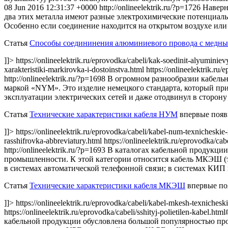
08 Jun 2016 12:31:37 +0000
http://onlineelektrik.ru/?p=1726
Наверн
два этих металла имеют разные электрохимические потенциалы,
Особенно если соединение находится на открытом воздухе ил
Статья
Способы соедининения алюминиевого провода с медн
]]> https://onlineelektrik.ru/eprovodka/cabeli/kak-soedinit-alyumi
xarakteristiki-markirovka-i-dostoinstva.html https://onlineelektrik.r
http://onlineelektrik.ru/?p=1698
В огромном разнообразии кабель
маркой «NYM». Это изделие немецкого стандарта, который при
эксплуатации электрических сетей и даже отодвинул в сторону
Статья
Технические характеристики кабеля НУМ
впервые появ
]]> https://onlineelektrik.ru/eprovodka/cabeli/kabel-num-texnicheskie
rasshifrovka-abbreviatury.html https://onlineelektrik.ru/eprovodka/ca
http://onlineelektrik.ru/?p=1693
В каталогах кабельной продукции
промышленности. К этой категории относится кабель МКЭШ (тех
в системах автоматической телефонной связи; в системах КИП
Статья
Технические характеристики кабеля МКЭШ
впервые по
]]> https://onlineelektrik.ru/eprovodka/cabeli/kabel-mkesh-texnicheski
https://onlineelektrik.ru/eprovodka/cabeli/sshityj-polietilen-kabel.ht
кабельной продукции обусловлена большой популярностью пров