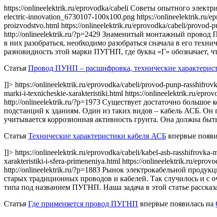
https://onlineelektrik.ru/eprovodka/cabeli Советы опытного электри
electric-innovation_6730107-100x100.png
https://onlineelektrik.ru/
proizvodstvo.html https://onlineelektrik.ru/eprovodka/cabeli/provod-
http://onlineelektrik.ru/?p=2429
Знаменитый монтажный провод ПУ
в них разобраться, необходимо разобраться сначала в его техн
разновидность этой марки ПУГНП, где буква «Г» обозначает, ч
Статья
Провод ПУНП – расшифровка, технические характерист
]]> https://onlineelektrik.ru/eprovodka/cabeli/provod-punp-rasshifrov
marki-i-texnicheskie-xarakteristiki.html https://onlineelektrik.ru/epr
http://onlineelektrik.ru/?p=1973
Существует достаточно большое к
подстанций к зданиям. Один из таких видов – кабель АСБ. Он п
учитывается коррозионная активность грунта. Она должна быт
Статья
Технические характеристики кабеля АСБ
впервые появи
]]> https://onlineelektrik.ru/eprovodka/cabeli/kabel-asb-rasshifrovka-m
xarakteristiki-i-sfera-primeneniya.html https://onlineelektrik.ru/epr
http://onlineelektrik.ru/?p=1883
Рынок электрокабельной продукц
старых традиционных проводов и кабелей. Так случилось и с
типа под названием ПУГНП. Наша задача в этой статье рассказ
Статья
Где применяется провод ПУГНП
впервые появилась на