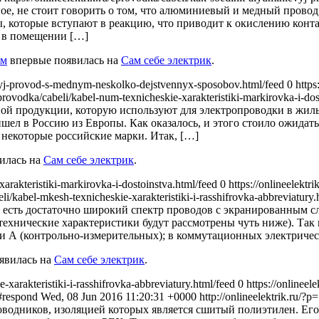
ое, не стоит говорить о том, что алюминиевый и медный провод 
 которые вступают в реакцию, что приводит к окислению контак
и в помещении […]
ым
впервые появилась на
Сам себе электрик
.
nievyj-provod-s-mednym-neskolko-dejstvennyx-sposobov.html/feed 0
https
u/eprovodka/cabeli/kabel-num-texnicheskie-xarakteristiki-markirovka-i-d
ной продукции, которую используют для электропроводки в жил
шел в Россию из Европы. Как оказалось, и этого стоило ожидат
 некоторые российские марки. Итак, […]
илась на
Сам себе электрик
.
-xarakteristiki-markirovka-i-dostoinstva.html/feed 0
https://onlineelektr
beli/kabel-mkesh-texnicheskie-xarakteristiki-i-rasshifrovka-abbreviatur
 есть достаточно широкий спектр проводов с экранированным с
нические характеристики будут рассмотрены чуть ниже). Так во
 и А (контрольно-измерительных); в коммутационных электричес
явилась на
Сам себе электрик
.
e-xarakteristiki-i-rasshifrovka-abbreviatury.html/feed 0
https://onlineel
ml#respond
Wed, 08 Jun 2016 11:20:31 +0000
http://onlineelektrik.ru/?
одников, изоляцией которых является сшитый полиэтилен. Его 