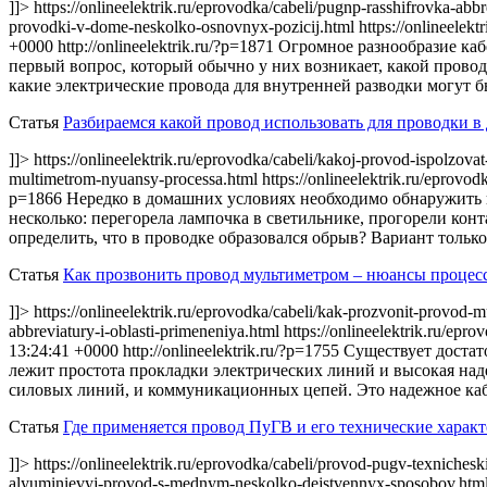
]]> https://onlineelektrik.ru/eprovodka/cabeli/pugnp-rasshifrovka-abbr
provodki-v-dome-neskolko-osnovnyx-pozicij.html https://onlineelek
+0000
http://onlineelektrik.ru/?p=1871
Огромное разнообразие каб
первый вопрос, который обычно у них возникает, какой провод 
какие электрические провода для внутренней разводки могут б
Статья
Разбираемся какой провод использовать для проводки в
]]> https://onlineelektrik.ru/eprovodka/cabeli/kakoj-provod-ispolzo
multimetrom-nyuansy-processa.html https://onlineelektrik.ru/eprov
p=1866
Нередко в домашних условиях необходимо обнаружить пр
несколько: перегорела лампочка в светильнике, прогорели конт
определить, что в проводке образовался обрыв? Вариант тольк
Статья
Как прозвонить провод мультиметром – нюансы процес
]]> https://onlineelektrik.ru/eprovodka/cabeli/kak-prozvonit-provod
abbreviatury-i-oblasti-primeneniya.html https://onlineelektrik.ru/epr
13:24:41 +0000
http://onlineelektrik.ru/?p=1755
Существует достат
лежит простота прокладки электрических линий и высокая наде
силовых линий, и коммуникационных цепей. Это надежное каб
Статья
Где применяется провод ПуГВ и его технические харак
]]> https://onlineelektrik.ru/eprovodka/cabeli/provod-pugv-texnichesk
alyuminievyj-provod-s-mednym-neskolko-dejstvennyx-sposobov.html 