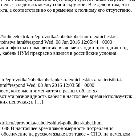
нельзя соединять между собой скруткой. Все дело в том, что
та, а соответственно со временем к полному его отсутствию.
://onlineelektrik.ru/eprovodka/cabeli/kabel-num-texnicheskie-
ostoinstva.html#respond
Wed, 08 Jun 2016 12:05:44 +0000
ых и офисных помещениях, выделяется один проводник под
ь, кабель НУМ прекрасно вжился в российские условия
ik.ru/eprovodka/cabeli/kabel-mkesh-texnicheskie-xarakteristiki-i-
y.html#respond
Wed, 08 Jun 2016 12:03:58 +0000
лоем, которые применяются в разных областях
т эта разновидность кабеля в настоящее время используется:
ких цепочках; в […]
ektrik.ru/eprovodka/cabeli/sshityj-polietilen-kabel.html
p=1648
В настоящее время закономерность потребления
обозначение на русском языке вот такое – СПЭ, на немецком