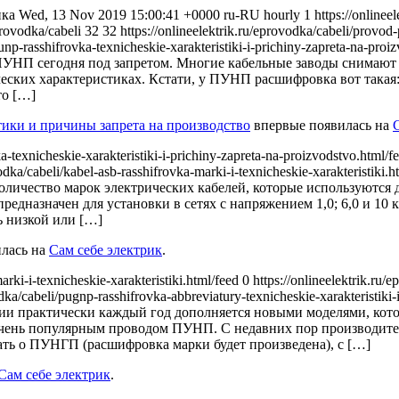
ка Wed, 13 Nov 2019 15:00:41 +0000 ru-RU hourly 1 https://onlineele
eprovodka/cabeli 32 32
https://onlineelektrik.ru/eprovodka/cabeli/provod-
punp-rasshifrovka-texnicheskie-xarakteristiki-i-prichiny-zapreta-na-pr
НП сегодня под запретом. Многие кабельные заводы снимают ег
ических характеристиках. Кстати, у ПУНП расшифровка вот такая
то […]
ики и причины запрета на производство
впервые появилась на
ka-texnicheskie-xarakteristiki-i-prichiny-zapreta-na-proizvodstvo.html/f
ovodka/cabeli/kabel-asb-rasshifrovka-marki-i-texnicheskie-xarakteristiki
оличество марок электрических кабелей, которые используются 
редназначен для установки в сетях с напряжением 1,0; 6,0 и 10 
ь низкой или […]
лась на
Сам себе электрик
.
arki-i-texnicheskie-xarakteristiki.html/feed 0
https://onlineelektrik.ru/
ovodka/cabeli/pugnp-rasshifrovka-abbreviatury-texnicheskie-xarakteristik
ии практически каждый год дополняется новыми моделями, ко
 очень популярным проводом ПУНП. С недавних пор производите
ать о ПУНГП (расшифровка марки будет произведена), с […]
Сам себе электрик
.