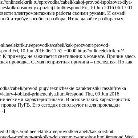
ps://onlineelektrik.ru/eprovodka/cabeli/kakoj-provod-ispolzovat-dlya-
e-neskolko-osnovnyx-pozicij.html#respond
Fri, 10 Jun 2016 06:17:01
ровести электромонтажные работы своими руками. И самый
ый и требует особого разбора. Итак, давайте разбираться,
/onlineelektrik.ru/eprovodka/cabeli/kak-prozvonit-provod-
espond
Fri, 10 Jun 2016 06:11:52 +0000
http://onlineelektrik.ru/?
. К примеру, не зажигается светильник в комнате. Причин здесь
ская проводка. Самая неприятная причина – последняя. Но как
ovodka/cabeli/provod-pugv-texnicheskie-xarakteristiki-rasshifrovka-
reviatury-i-oblasti-primeneniya.html#respond
Thu, 09 Jun 2016
ническими характеристиками. В основе таких характеристик
и провод ПуГВ. Его сегодня используют и для прокладки
[…]
eed 0
https://onlineelektrik.ru/eprovodka/cabeli/kak-soedinit-
j-provod-s-mednym-neskolko-dejstvennyx-sposobov.html#respond
Wed,