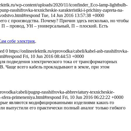
ktrik.ru/wp-content/uploads/2020/11/iconfinder_Eco-lamp-lightbulb-
punp-rasshifrovka-texnicheskie-xarakteristiki-i-prichiny-zapreta-na-
oizvodstvo.html#respond
Tue, 14 Jun 2016 13:57:38 +0000
о с производства. Почему? Причин здесь несколько, но чтобы
: П – провод, УН – универсальный, П – плоский. Есть
Сам себе электрик
.
eed 0
https://onlineelektrik.ru/eprovodka/cabeli/kabel-asb-rasshifrovka-
.html#respond
Fri, 10 Jun 2016 08:44:53 +0000
для подведения электрического тока от трансформаторных
кВ. Чаще всего кабель прокладывают в земле, при этом
eprovodka/cabeli/pugnp-rasshifrovka-abbreviatury-texnicheskie-
i-i-sfera-primeneniya.html#respond
Fri, 10 Jun 2016 06:22:22 +0000
торые являются модифицированными изделиями каких-то
ли выпустили его практически полный аналог только гибкого