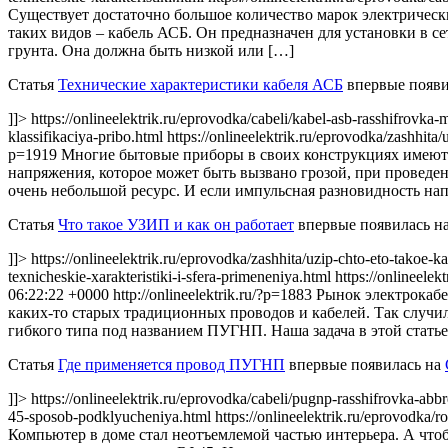
Существует достаточно большое количество марок электрическ
таких видов – кабель АСБ. Он предназначен для установки в се
грунта. Она должна быть низкой или […]
Статья
Технические характеристики кабеля АСБ
впервые появи
]]> https://onlineelektrik.ru/eprovodka/cabeli/kabel-asb-rasshifrovka-m
klassifikaciya-pribo.html https://onlineelektrik.ru/eprovodka/zashhit
p=1919
Многие бытовые приборы в своих конструкциях имеют 
напряжения, которое может быть вызвано грозой, при проведен
очень небольшой ресурс. И если импульсная разновидность на
Статья
Что такое УЗИП и как он работает
впервые появилась н
]]> https://onlineelektrik.ru/eprovodka/zashhita/uzip-chto-eto-takoe-k
texnicheskie-xarakteristiki-i-sfera-primeneniya.html https://onlineel
06:22:22 +0000
http://onlineelektrik.ru/?p=1883
Рынок электрокаб
каких-то старых традиционных проводов и кабелей. Так случ
гибкого типа под названием ПУГНП. Наша задача в этой статье
Статья
Где применяется провод ПУГНП
впервые появилась на
]]> https://onlineelektrik.ru/eprovodka/cabeli/pugnp-rasshifrovka-abbr
45-sposob-podklyucheniya.html https://onlineelektrik.ru/eprovodka
Компьютер в доме стал неотъемлемой частью интерьера. А чтоб