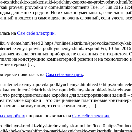
ka-texnicheskie-xarakteristiki-i-prichiny-zapreta-na-proizvodstvo.html/f
em/kak-provesti-provodku-v-dome.html#comments
Tue, 14 Jun 2016 12
одом денежных средств. Но их можно уменьшить, если часть рабо
анный процесс на самом деле не очень сложный, если учесть все
илась на
Сам себе электрик
.
odku-v-dome.html/feed 2
https://onlineelektrik.ru/eprovodka/rozetky/ka
-internet-sxemy-i-pravila-podklyucheniya.html#respond
Fri, 10 Jun 201
дключения аналогичных приборов, не связанных с интернетом. О
лияло на конструкцию компьютерной розетки и на технологию ее
компьютерных […]
впервые появилась на
Сам себе электрик
.
tku-internet-sxemy-i-pravila-podklyucheniya.html/feed 0
https://onlinee
vodka/montiruem/elektricheskie-raspredelitelnye-korobki-vidy-i-trebov
м, что распределительные коробки для электроразводки зданий – 
еделительные коробки – это специальные пластиковые контейне
ачение – коммутация, то есть соединение, […]
ных коробках
впервые появилась на
Сам себе электрик
.
redelitelnye-korobki-vidy-i-trebovaniya-k-nim.html/feed 0
https://online
abeli/kabel-asb-rasshifrovka-marki-i-texnicheskie-xarakteristiki.html#re