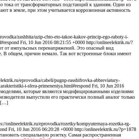
го тока от трансформаторных подстанций к зданиям. Один из
вают в земле, при этом учитывается коррозионная активность
eprovodka/zashhita/uzip-chto-eto-takoe-kakov-princip-ego-raboty-i-
tml#respond
Fri, 10 Jun 2016 08:21:55 +0000
http://onlineelektrik.ru/?
ют от импульсных перенапряжений. Это опасный вид
е. В общем, причин немало. Так вот встроенные блоки имеют
eelektrik.ru/eprovodka/cabeli/pugnp-rasshifrovka-abbreviatury-
xarakteristiki-i-sfera-primeneniya.html#respond
Fri, 10 Jun 2016
 моделями, которые являются модифицированными изделиями
оизводители выпустили его практически полный аналог только
 […]
ps://onlineelektrik.ru/eprovodka/rozetky/kompyuternaya-rozetka-rg-
spond
Fri, 10 Jun 2016 06:20:28 +0000
http://onlineelektrik.ru/?p=1878
становить специальную розетку. Самая распространенная