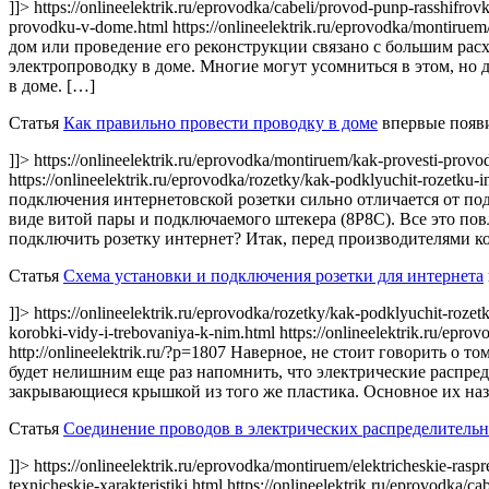
]]> https://onlineelektrik.ru/eprovodka/cabeli/provod-punp-rasshifrov
provodku-v-dome.html https://onlineelektrik.ru/eprovodka/montiru
дом или проведение его реконструкции связано с большим расх
электропроводку в доме. Многие могут усомниться в этом, но д
в доме. […]
Статья
Как правильно провести проводку в доме
впервые появ
]]> https://onlineelektrik.ru/eprovodka/montiruem/kak-provesti-prov
https://onlineelektrik.ru/eprovodka/rozetky/kak-podklyuchit-rozetku
подключения интернетовской розетки сильно отличается от по
виде витой пары и подключаемого штекера (8Р8С). Все это пов
подключить розетку интернет? Итак, перед производителями 
Статья
Схема установки и подключения розетки для интернета
]]> https://onlineelektrik.ru/eprovodka/rozetky/kak-podklyuchit-roze
korobki-vidy-i-trebovaniya-k-nim.html https://onlineelektrik.ru/epro
http://onlineelektrik.ru/?p=1807
Наверное, не стоит говорить о то
будет нелишним еще раз напомнить, что электрические распр
закрывающиеся крышкой из того же пластика. Основное их назн
Статья
Соединение проводов в электрических распределитель
]]> https://onlineelektrik.ru/eprovodka/montiruem/elektricheskie-rasp
texnicheskie-xarakteristiki.html https://onlineelektrik.ru/eprovodka/c