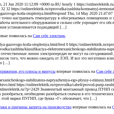
 21 Jun 2020 11:12:09 +0000 ru-RU hourly 1 https://onlineelektrik.ru/
a 32 32
https://onlineelektrik.ru/eprovodka/zashhita/komnatnyj-termost
ya-gazovogo-kotla-otopleniya.html#respond
Thu, 14 May 2020 21:47:07
е точно настраивать температуру в обогреваемых помещениях и 
аботы котельного оборудования и сильно себе упрощает его обс
ния устанавливается подходящий […]
рвые появилась на
Сам себе электрик
.
-dlya-gazovogo-kotla-otopleniya.html/feed 0
https://onlineelektrik.ru/ep
rovodka/zashhita/klassifikaciya-elektromexanicheskogo-stabilizatora-n
о отечественные линии электропередач не могут на сегодняшний 
писок того, что можно ожидать от ЛЭП. И все это негативно вли
то […]
апряжения, его плюсы и минусы
впервые появилась на
Сам себе 
tromexanicheskogo-stabilizatora-napryazheniya-ego-plyusy-i-minusy.html
dstvo.html https://onlineelektrik.ru/eprovodka/cabeli/provod-punp-rasshi
onlineelektrik.ru/?p=2429
Знаменитый монтажный провод ПУНП сего
 разобраться, необходимо разобраться сначала в его технически
 этой марки ПУГНП, где буква «Г» обозначает, что […]
ики и причины запрета на производство
впервые появилась на