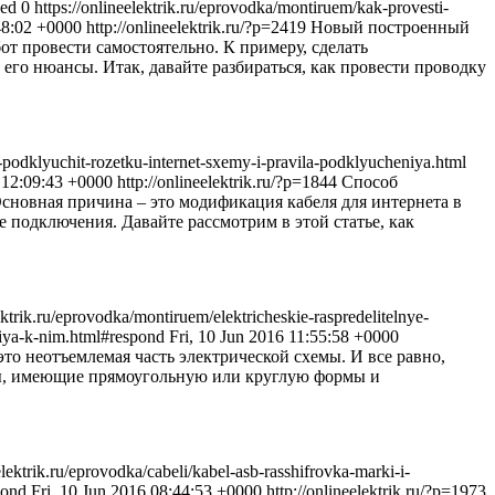
eed 0
https://onlineelektrik.ru/eprovodka/montiruem/kak-provesti-
:48:02 +0000
http://onlineelektrik.ru/?p=2419
Новый построенный
т провести самостоятельно. К примеру, сделать
 его нюансы. Итак, давайте разбираться, как провести проводку
k-podklyuchit-rozetku-internet-sxemy-i-pravila-podklyucheniya.html
6 12:09:43 +0000
http://onlineelektrik.ru/?p=1844
Способ
сновная причина – это модификация кабеля для интернета в
 подключения. Давайте рассмотрим в этой статье, как
lektrik.ru/eprovodka/montiruem/elektricheskie-raspredelitelnye-
aniya-k-nim.html#respond
Fri, 10 Jun 2016 11:55:58 +0000
это неотъемлемая часть электрической схемы. И все равно,
ры, имеющие прямоугольную или круглую формы и
elektrik.ru/eprovodka/cabeli/kabel-asb-rasshifrovka-marki-i-
spond
Fri, 10 Jun 2016 08:44:53 +0000
http://onlineelektrik.ru/?p=1973