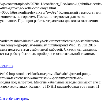
wp-content/uploads/2020/11/iconfinder_Eco-lamp-lightbulb-electric-
at-dlya-gazovogo-kotla-otopleniya.html
 +0000
https://onlineelektrik.ru/?p=3924
Комнатный термостат для
экономить на горючем. Поставив термостат для котла
луживание. Принцип работы термостата для котла отопления
rovodka/zashhita/klassifikaciya-elektromexanicheskogo-stabilizatora-
apryazheniya-ego-plyusy-i-minusy.html#respond
Wed, 15 Jun 2016
день похвастаться стабильной работой. Скачки напряжения,
яет на работу бытовых приборов и осветительной техники.
электрик
.
/feed 0
https://onlineelektrik.ru/eprovodka/cabeli/provod-punp-
frovka-texnicheskie-xarakteristiki-i-prichiny-zapreta-na-
дня под запретом. Многие кабельные заводы снимают его с
х характеристиках. Кстати, у ПУНП расшифровка вот такая: П –
Сам себе электрик
.