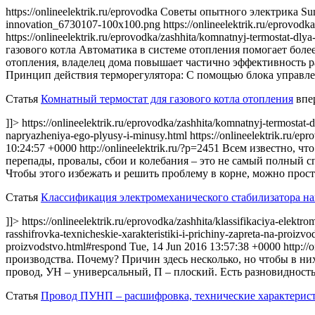
https://onlineelektrik.ru/eprovodka Советы опытного электрика Sun,
innovation_6730107-100x100.png
https://onlineelektrik.ru/eprovodk
https://onlineelektrik.ru/eprovodka/zashhita/komnatnyj-termostat-dl
газового котла Автоматика в системе отопления помогает боле
отопления, владелец дома повышает частично эффективность р
Принцип действия терморегулятора: С помощью блока управле
Статья
Комнатный термостат для газового котла отопления
впе
]]> https://onlineelektrik.ru/eprovodka/zashhita/komnatnyj-termostat
napryazheniya-ego-plyusy-i-minusy.html https://onlineelektrik.ru/ep
10:24:57 +0000
http://onlineelektrik.ru/?p=2451
Всем известно, чт
перепады, провалы, сбои и колебания – это не самый полный с
Чтобы этого избежать и решить проблему в корне, можно прос
Статья
Классификация электромеханического стабилизатора н
]]> https://onlineelektrik.ru/eprovodka/zashhita/klassifikaciya-elek
rasshifrovka-texnicheskie-xarakteristiki-i-prichiny-zapreta-na-proizvo
proizvodstvo.html#respond
Tue, 14 Jun 2016 13:57:38 +0000
http://
производства. Почему? Причин здесь несколько, но чтобы в них
провод, УН – универсальный, П – плоский. Есть разновидность
Статья
Провод ПУНП – расшифровка, технические характерист