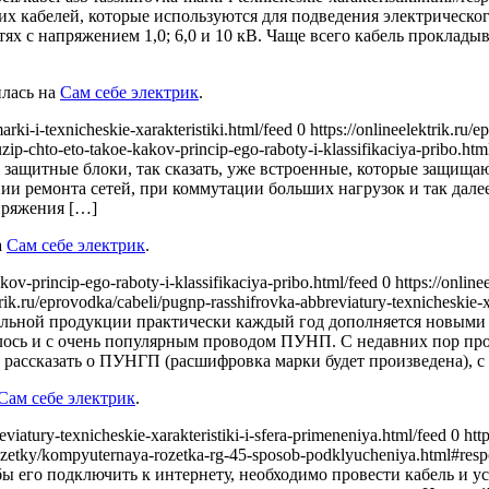
их кабелей, которые используются для подведения электрическо
тях с напряжением 1,0; 6,0 и 10 кВ. Чаще всего кабель проклады
лась на
Сам себе электрик
.
arki-i-texnicheskie-xarakteristiki.html/feed 0
https://onlineelektrik.ru/
a/uzip-chto-eto-takoe-kakov-princip-ego-raboty-i-klassifikaciya-pribo.h
защитные блоки, так сказать, уже встроенные, которые защища
ии ремонта сетей, при коммутации больших нагрузок и так дале
пряжения […]
а
Сам себе электрик
.
akov-princip-ego-raboty-i-klassifikaciya-pribo.html/feed 0
https://onlin
ektrik.ru/eprovodka/cabeli/pugnp-rasshifrovka-abbreviatury-texnicheskie-
ельной продукции практически каждый год дополняется новыми
илось и с очень популярным проводом ПУНП. С недавних пор пр
 рассказать о ПУНГП (расшифровка марки будет произведена), с
Сам себе электрик
.
eviatury-texnicheskie-xarakteristiki-i-sfera-primeneniya.html/feed 0
htt
/rozetky/kompyuternaya-rozetka-rg-45-sposob-podklyucheniya.html#re
ы его подключить к интернету, необходимо провести кабель и у