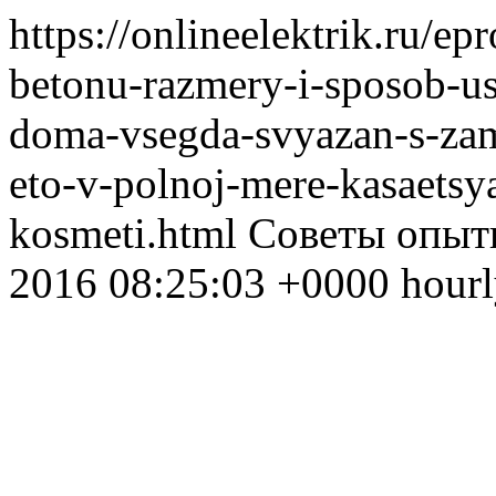
https://onlineelektrik.ru/e
betonu-razmery-i-sposob-us
doma-vsegda-svyazan-s-zam
eto-v-polnoj-mere-kasaetsya-
kosmeti.html Советы опытн
2016 08:25:03 +0000 hourl