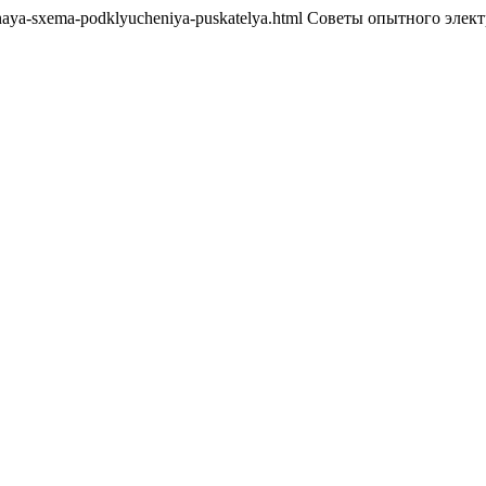
ersivnaya-sxema-podklyucheniya-puskatelya.html Советы опытного элек