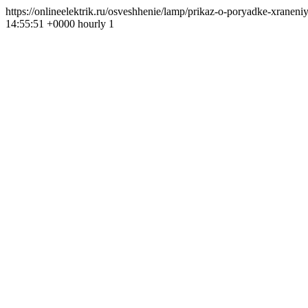
https://onlineelektrik.ru/osveshhenie/lamp/prikaz-o-poryadke-xra
14:55:51 +0000 hourly 1