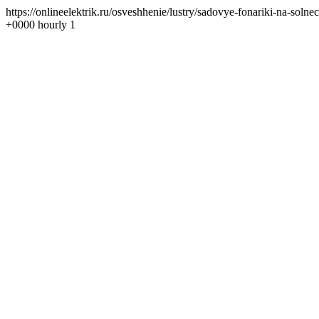
https://onlineelektrik.ru/osveshhenie/lustry/sadovye-fonariki-na-so
+0000 hourly 1