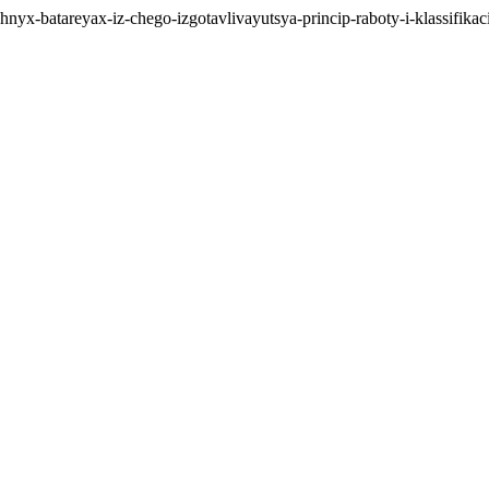
lnechnyx-batareyax-iz-chego-izgotavlivayutsya-princip-raboty-i-klassi