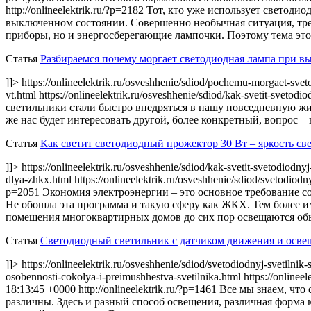
http://onlineelektrik.ru/?p=2182
Тот, кто уже использует светодио
выключенном состоянии. Совершенно необычная ситуация, треб
приборы, но и энергосберегающие лампочки. Поэтому тема это
Статья
Разбираемся почему моргает светодиодная лампа при в
]]> https://onlineelektrik.ru/osveshhenie/sdiod/pochemu-morgaet-sv
vt.html https://onlineelektrik.ru/osveshhenie/sdiod/kak-svetit-svetod
светильники стали быстро внедряться в нашу повседневную жизн
же нас будет интересовать другой, более конкретный, вопрос –
Статья
Как светит светодиодный прожектор 30 Вт – яркость св
]]> https://onlineelektrik.ru/osveshhenie/sdiod/kak-svetit-svetodiodny
dlya-zhkx.html https://onlineelektrik.ru/osveshhenie/sdiod/svetodio
p=2051
Экономия электроэнергии – это основное требование с
Не обошла эта программа и такую сферу как ЖКХ. Тем более и
помещения многоквартирных домов до сих пор освещаются о
Статья
Светодиодный светильник с датчиком движения и осв
]]> https://onlineelektrik.ru/osveshhenie/sdiod/svetodiodnyj-svetiln
osobennosti-cokolya-i-preimushhestva-svetilnika.html https://online
18:13:45 +0000
http://onlineelektrik.ru/?p=1461
Все мы знаем, что
различны. Здесь и разный способ освещения, различная форма к