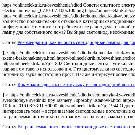
https://onlineelektrik.ru/osveshhenie/sdiod Советы опытного электр
electric-innovation_6730107-100x100.png
https://onlineelektrik.ru/
https://onlineelektrik.ru/osveshhenie/sdiod/rekomendacii-kak-vybr
количество положительных отзывов в категории светодиодных
информации. Но многие потребители все равно делают ошибки,
лампу для собственного дома? Выбирая светодиод, необходимо 
Статья
Рекомендации, как выбрать светодиодные лампы для до
]]> https://onlineelektrik.ru/osveshhenie/sdiod/rekomendacii-kak-vy
sxema-bezkontaktnaya.html https://onlineelektrik.ru/osveshhenie/s
http://onlineelektrik.ru/?p=1802
Светодиодные ленты – уникальные 
вариантом такого использования. Это цветомузыка из светоди
источнику звука достаточно прост. Нас же интересует более сл
Статья
Как можно сделать светомузыку из светодиодной ленты
]]> https://onlineelektrik.ru/osveshhenie/sdiod/cvetomuzyka-iz-svet
svetodiodnye-svetilniki-tipy-razmery-i-sposoby-ustanovki.html https
10 Jun 2016 08:33:11 +0000
http://onlineelektrik.ru/?p=1944
О досто
интересовать тема – встраиваемые светодиодные потолочные с
встраиваемые источники света занимают одну из важных позиц
Статья
Встраиваемые потолочные светодиодные светильники
в