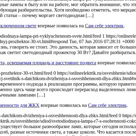
дные лампы в быту или на работе, мог обратить внимание, что эт
ующая разбирательства. Хотя необходимо отметить, что мерцаю
й статьи – почему моргает светодиодная […]
ыключенном свете
впервые появилась на
Сам себе электрик
.
etodiodnaya-lampa-pri-vyklyuchennom-svete.html/feed 1
https://onlinee
iodnyj-prozhektor-30-vt.html#respond
Tue, 07 Jun 2016 07:28:31 +0000
ь, говорить не стоит. Это данность, которая зависит от большог
 как светит светодиодный прожектор 30 Вт? Давайте разбираться.
ета, освещаемая площадь и расстояние подвеса
впервые появилас
j-prozhektor-30-vt.html/feed 0
https://onlineelektrik.ru/osveshhenie/sdi
dnyj-svetilnik-s-datchikom-dvizheniya-i-osveshhennosti-dlya-zhkx.html
овременного подхода к реализации программы, которую правитель
менно здесь чаще всего происходит перерасход выделенных лими
бычными лампами […]
ещенности для ЖКХ
впервые появилась на
Сам себе электрик
.
ik-s-datchikom-dvizheniya-i-osveshhennosti-dlya-zhkx.html/feed 0
https:/
elektrik.ru/osveshhenie/sdiod/svetodiodnaya-lampa-r7-s-osobennosti-co
 существует большое разнообразие ламп, которые сегодня исполь
олб, разные источники света, а также цоколи. Что касается посл