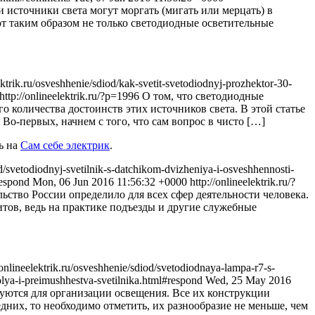
и источники света могут моргать (мигать или мерцать) в
т таким образом не только светодиодные осветительные
lektrik.ru/osveshhenie/sdiod/kak-svetit-svetodiodnyj-prozhektor-30-
http://onlineelektrik.ru/?p=1996
О том, что светодиодные
о количества достоинств этих источников света. В этой статье
 Во-первых, начнем с того, что сам вопрос в чисто […]
ь на
Сам себе электрик
.
od/svetodiodnyj-svetilnik-s-datchikom-dvizheniya-i-osveshhennosti-
#respond
Mon, 06 Jun 2016 11:56:32 +0000
http://onlineelektrik.ru/?
ство России определило для всех сфер деятельности человека.
тов, ведь на практике подъезды и другие служебные
/onlineelektrik.ru/osveshhenie/sdiod/svetodiodnaya-lampa-r7-s-
kolya-i-preimushhestva-svetilnika.html#respond
Wed, 25 May 2016
зуются для организации освещения. Все их конструкции
едних, то необходимо отметить, их разнообразие не меньше, чем