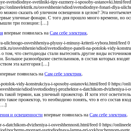
hnye-svetodiodnye-svetilniki-tipy-razmery-i-sposoby-ustanovki.html/fee
ps://onlineelektrik.ru/osveshhenie/sdiod/svetodiodnye-fonari-dlya-uli
о можно сказать об уличном освещении в целом? Эта неотъемлем
ервые уличные фонари. С того дня прошло много времени, но ос
вышли три позиции: […]
ия
впервые появилась на
Сам себе электрик
.
dlya-ulichnogo-osveshheniya-plyusy-i-minusy-kriterii-vybora.html/feed 0
ektrik.ru/osveshhenie/sdiod/svetodiodnye-paneli-na-potolok-vidy-konst
 о том, что светодиоды стали вытеснять другие виды источнико
. Большое разнообразие светильников, в состав которых входят
нством эта категория […]
первые появилась на
Сам себе электрик
.
na-potolok-vidy-konstrukciya-i-sposoby-ustanovki.html/feed 0
https://on
u/osveshhenie/sdiod/svetodiodnyj-prozhektor-s-datchikom-dvizheniya-i
ь такой термин, как уличный прожектор. И хотя этот осветител
о такое прожектор, то необходимо понять, что в его состав вход
[…]
жения и освещенности
впервые появилась на
Сам себе электрик
.
tor-s-datchikom-dvizheniya-i-osveshhennosti.html/feed 0
https://online
ie/sdiod/pochemu-morgaet-svetodiodnaya-lampa-pri-vyklyuchennom-sve