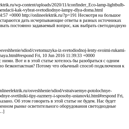
ktrik.ru/wp-content/uploads/2020/11/iconfinder_Eco-lamp-lightbulb-
komendacii-kak-vybrat-svetodiodnye-lampy-dlya-doma.html
24:57 +0000
http://onlineelektrik.ru/?p=191
Несмотря на большое
 стараются дать исчерпывающие ответы в разных источниках
ивать постоянно задаваемый вопрос, как выбрать светодиодную
u/osveshhenie/sdiod/cvetomuzyka-iz-svetodiodnoj-lenty-svoimi-rukami-
ktnaya.html#respond
Fri, 10 Jun 2016 11:39:33 +0000
ними. Вот и в этой статье хотелось бы разобраться с одним
нно безконтактная? Потому что обычный способ подключения к
onlineelektrik.ru/osveshhenie/sdiod/vstraivaemye-potolochnye-
iodnye-svetilniki-tipy-razmery-i-sposoby-ustanovki.html#respond
Fri,
зано. Об этом говорить в этой статье не будем. Нас будет
еменном рынке осветительного оборудования светодиодные
[…]