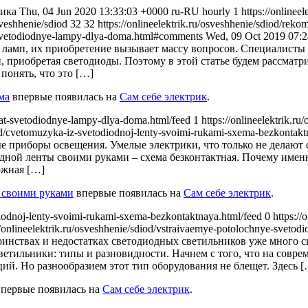
ика Thu, 04 Jun 2020 13:33:03 +0000 ru-RU hourly 1 https://onlineele
osveshhenie/sdiod 32 32
https://onlineelektrik.ru/osveshhenie/sdiod/re
at-svetodiodnye-lampy-dlya-doma.html#comments
Wed, 09 Oct 2019 07:
 ламп, их приобретение вызывает массу вопросов. Специалисты
 приобретая светодиоды. Поэтому в этой статье будем рассматр
понять, что это […]
ма
впервые появилась на
Сам себе электрик
.
brat-svetodiodnye-lampy-dlya-doma.html/feed 1
https://onlineelektrik.r
diod/cvetomuzyka-iz-svetodiodnoj-lenty-svoimi-rukami-sxema-bezkonta
приборы освещения. Умелые электрики, что только не делают с 
одной ленты своими руками – схема безконтактная. Почему име
ожная […]
 своими руками
впервые появилась на
Сам себе электрик
.
odiodnoj-lenty-svoimi-rukami-sxema-bezkontaktnaya.html/feed 0
https://
://onlineelektrik.ru/osveshhenie/sdiod/vstraivaemye-potolochnye-svetod
инствах и недостатках светодиодных светильников уже много ска
ветильники: типы и разновидности. Начнем с того, что на совр
ий. Но разнообразием этот тип оборудования не блещет. Здесь 
первые появилась на
Сам себе электрик
.