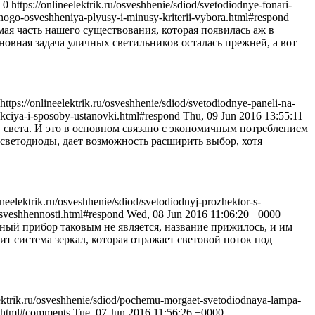
d 0
https://onlineelektrik.ru/osveshhenie/sdiod/svetodiodnye-fonari-
chnogo-osveshheniya-plyusy-i-minusy-kriterii-vybora.html#respond
ая часть нашего существования, которая появилась аж в
новная задача уличных светильников осталась прежней, а вот
https://onlineelektrik.ru/osveshhenie/sdiod/svetodiodnye-paneli-na-
rukciya-i-sposoby-ustanovki.html#respond
Thu, 09 Jun 2016 13:55:11
в света. И это в основном связано с экономичным потреблением
 светодиоды, дает возможность расширить выбор, хотя
lineelektrik.ru/osveshhenie/sdiod/svetodiodnyj-prozhektor-s-
-osveshhennosti.html#respond
Wed, 08 Jun 2016 11:06:20 +0000
ьный прибор таковым не является, название прижилось, и им
ит система зеркал, которая отражает световой поток под
elektrik.ru/osveshhenie/sdiod/pochemu-morgaet-svetodiodnaya-lampa-
te.html#comments
Tue, 07 Jun 2016 11:56:26 +0000