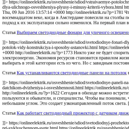
]]> https://onlineelektrik.ru/osveshhenie/sdiod/vstraivaemye-potoloc
dlya-ulichnogo-osveshheniya-plyusy-i-minusy-kriterii-vybora.html htt
Thu, 09 Jun 2016 13:57:14 +0000
http://onlineelektrik.ru/?p=1781
Чт
восемнадцатом веке, когда в Амстердаме повесили на столбы п
подход к их эксплуатации сильно изменился. На первый план 
Статья
Выбираем светодиодные фонари для уличного освещен
]]> https://onlineelektrik.ru/osveshhenie/sdiod/svetodiodnye-fonari-
potolok-vidy-konstrukciya-i-sposoby-ustanovki.html https://onlineel
+0000
http://onlineelektrik.ru/?p=1773
Никто уже не будет спорить
электроэнергии. Экономия ресурсов становится правилом жизни
выбирать в этой категории есть из чего. Но с завидным постоя
Статья
Как устанавливаются светодиодные панели на потолок
в
]]> https://onlineelektrik.ru/osveshhenie/sdiod/svetodiodnye-paneli-
datchikom-dvizheniya-i-osveshhennosti.html https://onlineelektrik.r
http://onlineelektrik.ru/?p=1622
Сегодня в обиходе можно встретит
пользуются и обыватели, и специалисты. Чтобы вы понимали, чт
небольшим углом. Это создает узконаправленный поток света. 
Статья
Как работает светодиодный прожектор с датчиком дви
]]> https://onlineelektrik.ru/osveshhenie/sdiod/svetodiodnyj-prozhek
pri-vyklyuchennom-svete.html https://onlineelektrik.ru/osveshhen