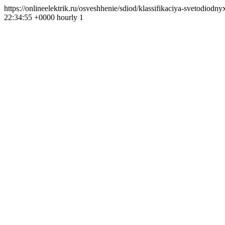
https://onlineelektrik.ru/osveshhenie/sdiod/klassifikaciya-svetodi
22:34:55 +0000 hourly 1