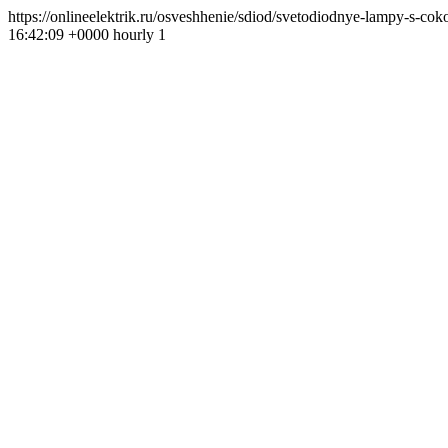
https://onlineelektrik.ru/osveshhenie/sdiod/svetodiodnye-lampy-s-
16:42:09 +0000 hourly 1