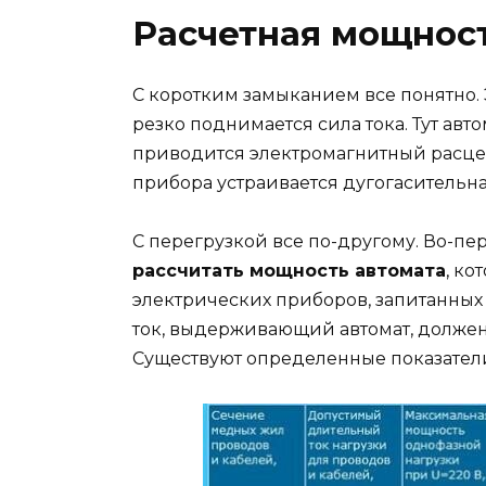
Расчетная мощнос
С коротким замыканием все понятно. 
резко поднимается сила тока. Тут авто
приводится электромагнитный расцеп
прибора устраивается дугогасительна
С перегрузкой все по-другому. Во-пе
рассчитать мощность автомата
, ко
электрических приборов, запитанных на
ток, выдерживающий автомат, должен 
Существуют определенные показатели,