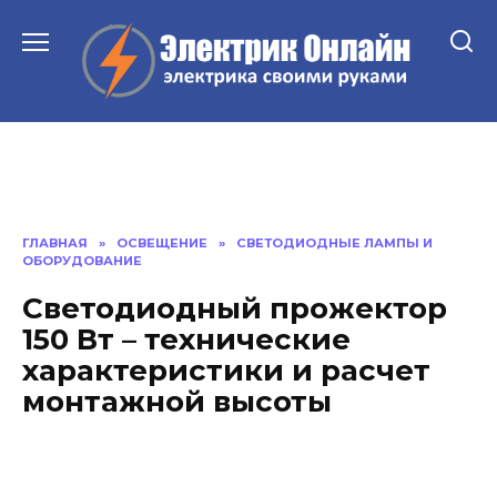
Перейти
к
содержанию
ГЛАВНАЯ
»
ОСВЕЩЕНИЕ
»
СВЕТОДИОДНЫЕ ЛАМПЫ И
ОБОРУДОВАНИЕ
Светодиодный прожектор
150 Вт – технические
характеристики и расчет
монтажной высоты