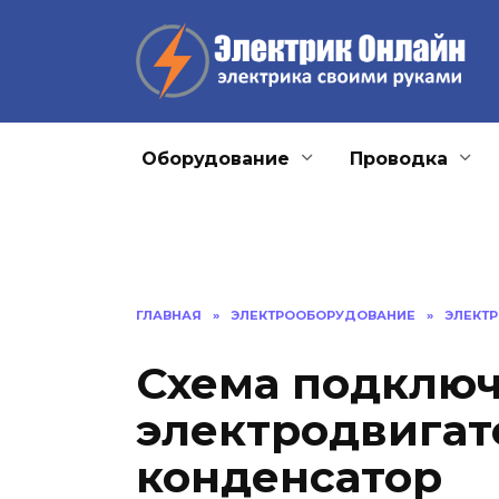
Перейти
к
содержанию
Оборудование
Проводка
ГЛАВНАЯ
»
ЭЛЕКТРООБОРУДОВАНИЕ
»
ЭЛЕКТ
Схема подклю
электродвигат
конденсатор