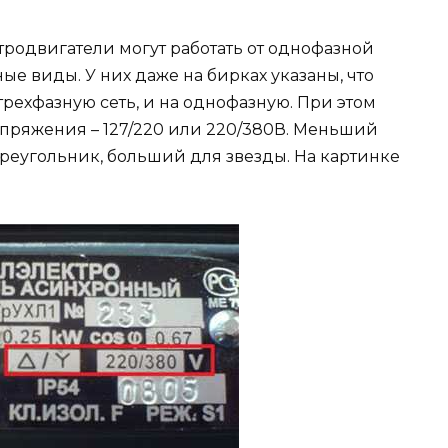
ктродвигатели могут работать от однофазной
ые виды. У них даже на бирках указаны, что
рехфазную сеть, и на однофазную. При этом
апряжения – 127/220 или 220/380В. Меньший
реугольник, больший для звезды. На картинке