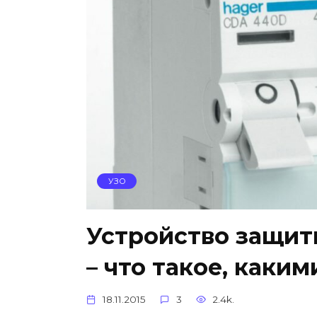
УЗО
Устройство защит
– что такое, каки
18.11.2015
3
2.4k.