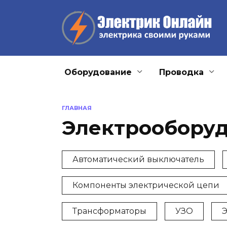
Перейти
к
содержанию
Оборудование
Проводка
ГЛАВНАЯ
Электрообору
Автоматический выключатель
Компоненты электрической цепи
Трансформаторы
УЗО
Э