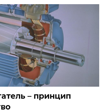
атель – принцип
тво