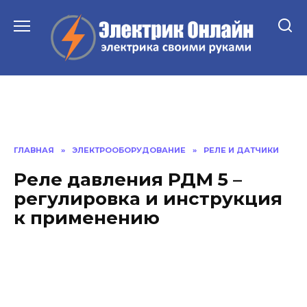
Перейти
к
содержанию
ГЛАВНАЯ
»
ЭЛЕКТРООБОРУДОВАНИЕ
»
РЕЛЕ И ДАТЧИКИ
Реле давления РДМ 5 –
регулировка и инструкция
к применению