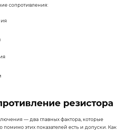
ие сопротивления:
ния
м
ия
м
опротивление резистора
ключения — два главных фактора, которые
 помимо этих показателей есть и допуски. Как