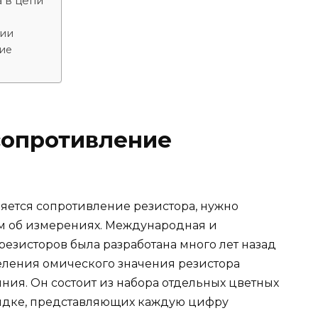
 в цепи
нии
ие
сопротивление
ряется сопротивление резистора, нужно
ам об измерениях. Международная и
езисторов была разработана много лет назад
еления омического значения резистора
яния. Он состоит из набора отдельных цветных
рядке, представляющих каждую цифру