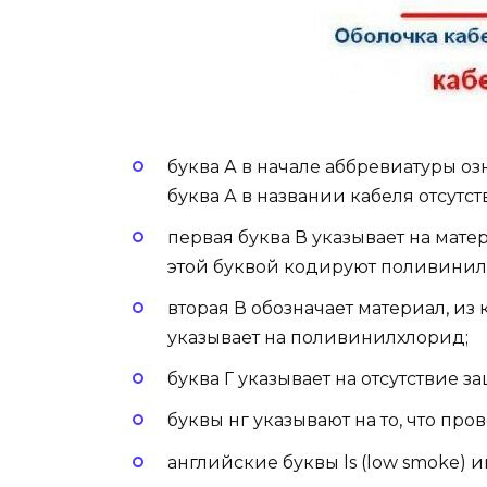
буква А в начале аббревиатуры о
буква А в названии кабеля отсутст
первая буква В указывает на мат
этой буквой кодируют поливинил
вторая В обозначает материал, из
указывает на поливинилхлорид;
буква Г указывает на отсутствие з
буквы нг указывают на то, что пр
английские буквы ls (low smoke) 