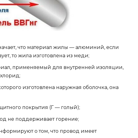
значает, что материал жилы — алюминий, если
вует, то жила изготовлена из меди;
ериал, применяемый для внутренней изоляции,
хлорид;
 которого изготовлена наружная оболочка, она
ащитного покрытия (Г — голый);
овод не поддерживает горение;
информируют о том, что провод имеет