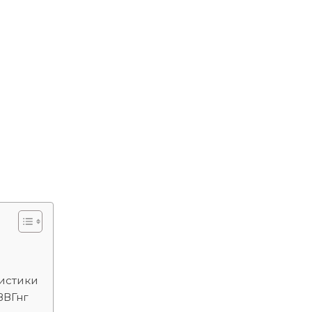
ристики
ВВГнг