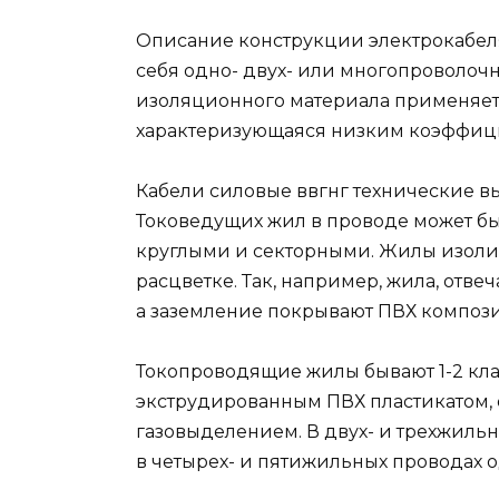
Описание конструкции электрокабеля м
себя одно- двух- или многопроволоч
изоляционного материала применяе
характеризующаяся низким коэффиц
Кабели силовые ввгнг технические вы
Токоведущих жил в проводе может бы
круглыми и секторными. Жилы изол
расцветке. Так, например, жила, отве
а заземление покрывают ПВХ компози
Токопроводящие жилы бывают 1-2 кла
экструдированным ПВХ пластикатом,
газовыделением. В двух- и трехжиль
в четырех- и пятижильных проводах 