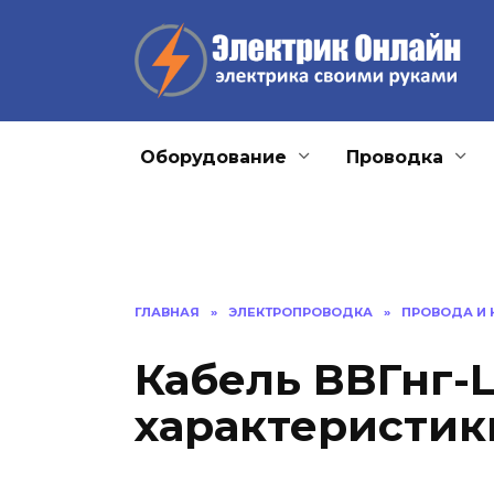
Перейти
к
содержанию
Оборудование
Проводка
ГЛАВНАЯ
»
ЭЛЕКТРОПРОВОДКА
»
ПРОВОДА И 
Кабель ВВГнг-L
характеристик