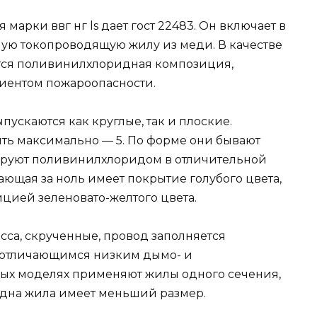
арки ввг нг ls дает гост 22483. Он включает в
ную токопроводящую жилу из меди. В качестве
тся поливинилхлоридная композиция,
иентом пожароопасности.
пускаются как круглые, так и плоские.
ть максимально — 5. По форме они бывают
ируют поливинилхлоридом в отличительной
чающая за ноль имеет покрытие голубого цвета,
цией зеленовато-желтого цвета.
сса, скрученные, провод заполняется
 отличающимся низким дымо- и
ных моделях применяют жилы одного сечения,
одна жила имеет меньший размер.