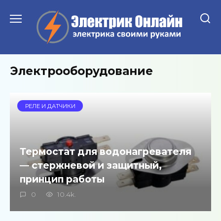
Перейти
к
содержанию
Электрооборудование
РЕЛЕ И ДАТЧИКИ
Термостат для водонагревателя
— стержневой и защитный,
принцип работы
0
10.4k.