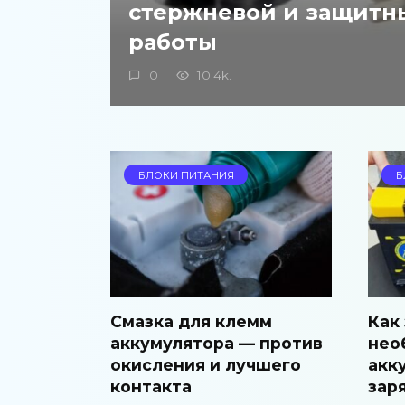
стержневой и защитн
работы
0
10.4k.
БЛОКИ ПИТАНИЯ
Б
Смазка для клемм
Как
аккумулятора — против
нео
окисления и лучшего
акк
контакта
зар