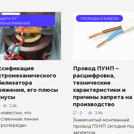
АЩИТА ОТ
ПРОВОДА И КАБЕЛИ
ЕРЕНАПРЯЖЕНИЯ
ссификация
Провод ПУНП –
ктромеханического
расшифровка,
билизатора
технические
ряжения, его плюсы
характеристики и
инусы
причины запрета на
производство
2.2k.
известно, что
0
3.9k.
ественные линии
Знаменитый монтажный
тропередач
провод ПУНП сегодня по
запретом.