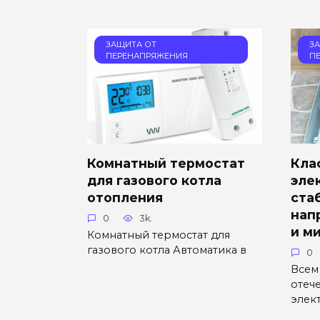
ЗАЩИТА ОТ
З
ПЕРЕНАПРЯЖЕНИЯ
П
Комнатный термостат
Кла
для газового котла
эле
отопления
ста
нап
0
3k.
и м
Комнатный термостат для
газового котла Автоматика в
0
Всем 
отеч
элек