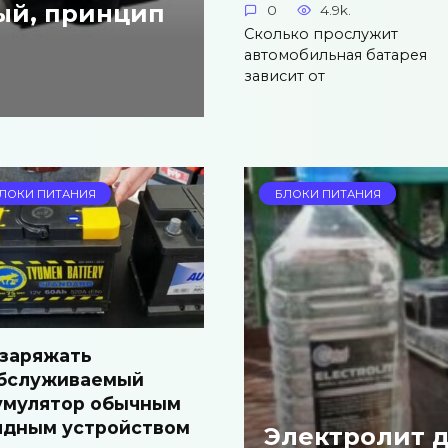
ый, принцип
0
4.9k.
Сколько прослужит
автомобильная батарея
зависит от
ЛОКИ ПИТАНИЯ
БЛОКИ ПИТАНИЯ
 заряжать
бслуживаемый
умулятор обычным
ядным устройством
Электролит д