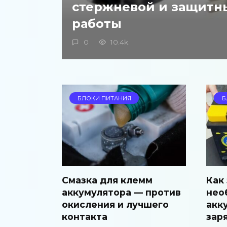
стержневой и защитн
работы
0
10.4k.
БЛОКИ ПИТАНИЯ
Б
Смазка для клемм
Как
аккумулятора — против
нео
окисления и лучшего
акк
контакта
зар