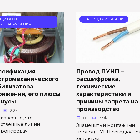
АЩИТА ОТ
ПРОВОДА И КАБЕЛИ
ЕРЕНАПРЯЖЕНИЯ
ссификация
Провод ПУНП –
ктромеханического
расшифровка,
билизатора
технические
ряжения, его плюсы
характеристики и
инусы
причины запрета на
производство
2.2k.
известно, что
0
3.9k.
ественные линии
Знаменитый монтажный
тропередач
провод ПУНП сегодня по
запретом.