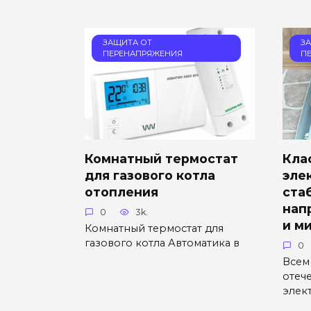
ЗАЩИТА ОТ
З
ПЕРЕНАПРЯЖЕНИЯ
П
Комнатный термостат
Кла
для газового котла
эле
отопления
ста
нап
0
3k.
и м
Комнатный термостат для
газового котла Автоматика в
0
Всем 
отеч
элек