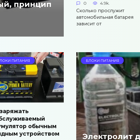
ый, принцип
0
4.9k.
Сколько прослужит
автомобильная батарея
зависит от
ЛОКИ ПИТАНИЯ
БЛОКИ ПИТАНИЯ
 заряжать
бслуживаемый
умулятор обычным
ядным устройством
Электролит д