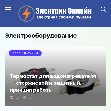
Перейти
к
содержанию
Электрооборудование
РЕЛЕ И ДАТЧИКИ
Термостат для водонагревателя
— стержневой и защитный,
принцип работы
0
10.4k.