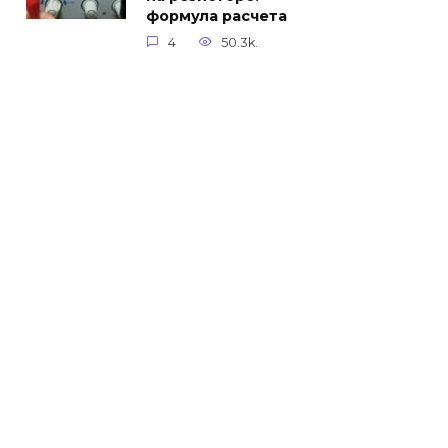
формула расчета
4
50.3k.