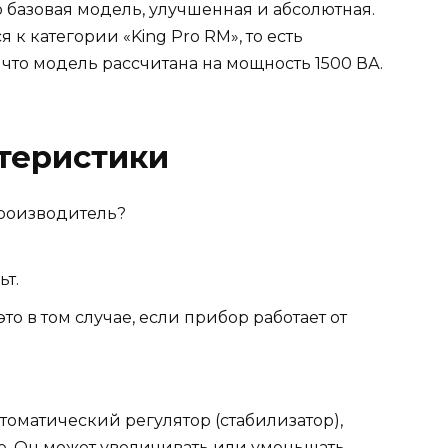
 базовая модель, улучшенная и абсолютная.
 к категории «King Pro RM», то есть
что модель рассчитана на мощность 1500 ВА.
теристики
производитель?
ьт.
то в том случае, если прибор работает от
томатический регулятор (стабилизатор),
. Он может увеличивать или уменьшать