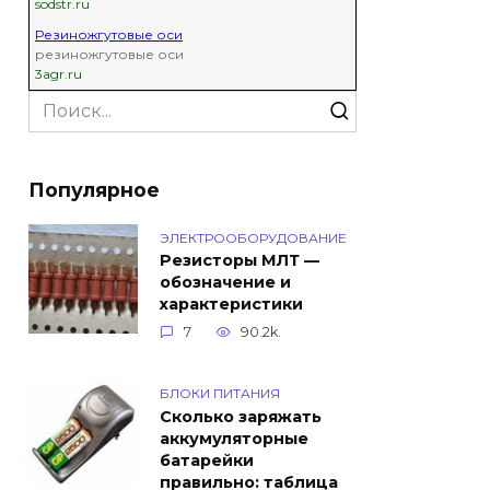
sodstr.ru
Резиножгутовые оси
резиножгутовые оси
3agr.ru
Search
for:
Популярное
ЭЛЕКТРООБОРУДОВАНИЕ
Резисторы МЛТ —
обозначение и
характеристики
7
90.2k.
БЛОКИ ПИТАНИЯ
Сколько заряжать
аккумуляторные
батарейки
правильно: таблица