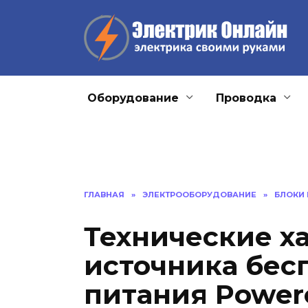
Перейти
к
содержанию
Оборудование
Проводка
ГЛАВНАЯ
»
ЭЛЕКТРООБОРУДОВАНИЕ
»
БЛОКИ
Технические х
источника бес
питания Power