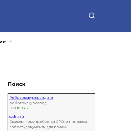
ие
Поиск
Робот экскурсовод это
робот экскурсовод
rbot100.ru
sodstr.ru
Скажем, кому требуется СРО, и поможем
собрать документы для подачи